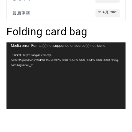
11 4 月, 2025
最后更新
Folding card bag
视
Media error: Format(s) not supported or source(s) not found
频
下载文件: http://trangjan.com/wp-
content/uploads/2025/04/%E6%8A%98%E5%8F%A0%E5%8D%A1%E5%8C%85Folding-
播
card-bag.mp4?_=1
放
器