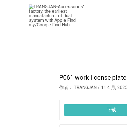
跳
Post
至
navigation
内
容
P061 work license plate
作者：
TRANGJAN
/
11 4 月, 202
下载