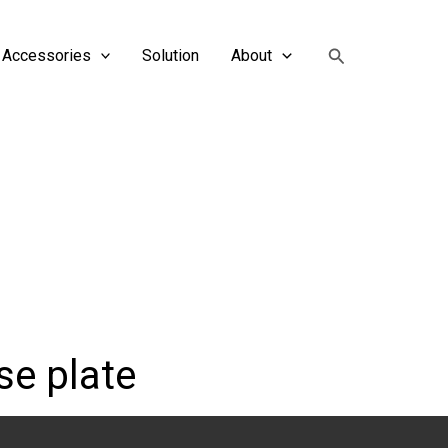
搜
Accessories
Solution
About
索
se plate