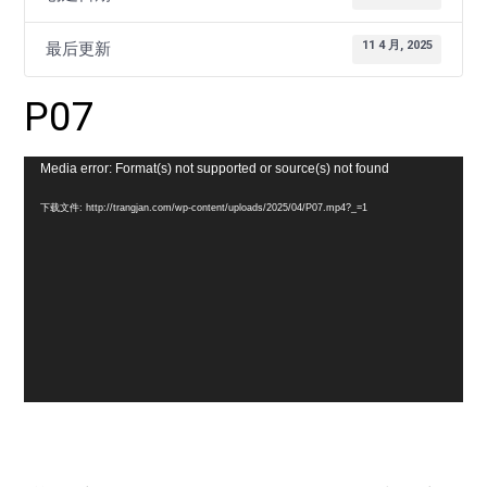
11 4 月, 2025
最后更新
P07
视
Media error: Format(s) not supported or source(s) not found
频
下载文件: http://trangjan.com/wp-content/uploads/2025/04/P07.mp4?_=1
播
放
器