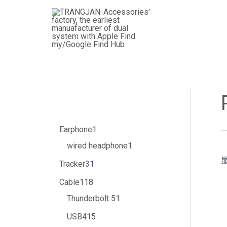
跳
3
4
1
3
1
5
1
8
5
1
6
1
1
1
1
1
2
1
6
2
1
1
3
至
个
个
1
1
5
6
个
个
3
个
个
5
个
3
5
个
2
6
个
9
个
8
个
内
产
产
8
个
个
个
产
产
个
产
产
个
产
个
个
产
个
个
产
个
产
个
产
容
品
品
个
产
产
产
品
品
产
品
品
产
品
产
产
品
产
产
品
产
品
产
品
产
品
品
品
品
品
品
品
品
品
品
品
品
Earphone
1
wired headphone
1
Tracker
31
Cable
118
Thunderbolt 5
1
USB4
15