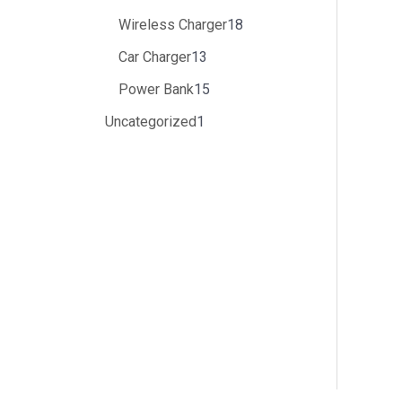
Wireless Charger
18
Car Charger
13
Power Bank
15
Uncategorized
1