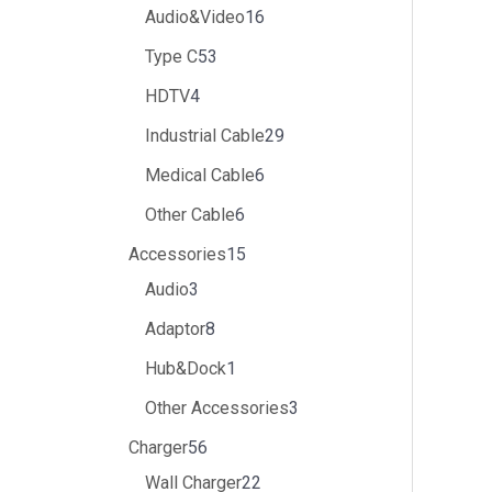
Audio&Video
16
Type C
53
HDTV
4
Industrial Cable
29
Medical Cable
6
Other Cable
6
Accessories
15
Audio
3
Adaptor
8
Hub&Dock
1
Other Accessories
3
Charger
56
Wall Charger
22