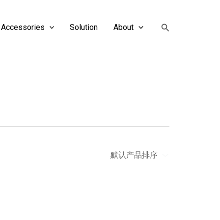
搜
Accessories
Solution
About
索