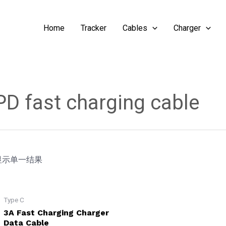
Home
Tracker
Cables
Charger
PD fast charging cable
显示单一结果
Type C
3A Fast Charging Charger
Data Cable