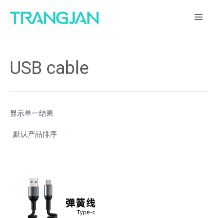
跳
1
4
3
3
1
5
1
5
8
1
6
1
1
1
1
6
2
1
1
2
1
1
3
MAI
至
1
个
个
1
4
1
个
2
个
个
个
5
个
1
4
个
0
个
6
9
个
7
个
ME
内
7
产
产
个
个
个
产
个
产
产
产
个
产
个
个
产
个
产
个
个
产
个
产
容
个
品
品
产
产
产
品
产
品
品
品
产
品
产
产
品
产
品
产
产
品
产
品
USB cable
产
品
品
品
品
品
品
品
品
品
品
品
品
显示单一结果