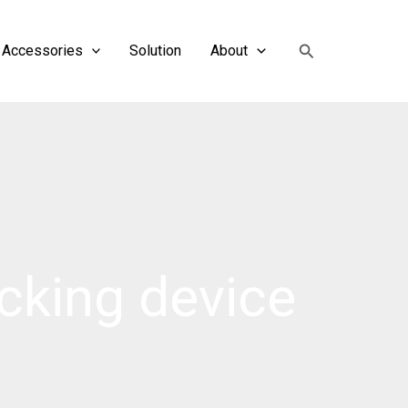
搜
Accessories
Solution
About
索
cking device