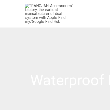
跳
搜
至
索：
内
容
Waterproof 