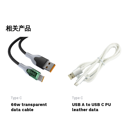
相关产品
Type C
Type C
66w transparent
USB A to USB C PU
data cable
leather data