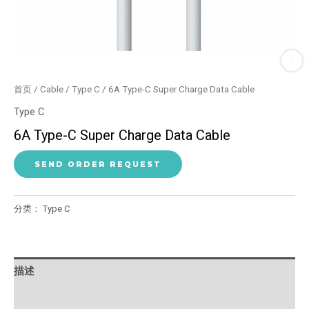
首页
/
Cable
/
Type C
/ 6A Type-C Super Charge Data Cable
Type C
6A Type-C Super Charge Data Cable
SEND ORDER REQUEST
分类：
Type C
描述
用户评价 (0)