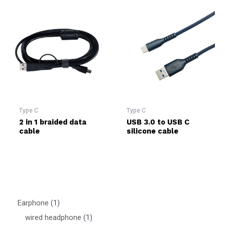
Type C
Type C
2 in 1 braided data
USB 3.0 to USB C
cable
silicone cable
Earphone
1
wired headphone
1