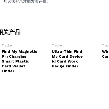
您必须
登录
才能发表评价。
相关产品
Tracker
Tracker
Trac
Find My Magnetic
Ultra-Thin Find
Wir
Pin Charging
My Card Device
Car
Smart Plastic
Id Card Work
Card Wallet
Badge Finder
Finder