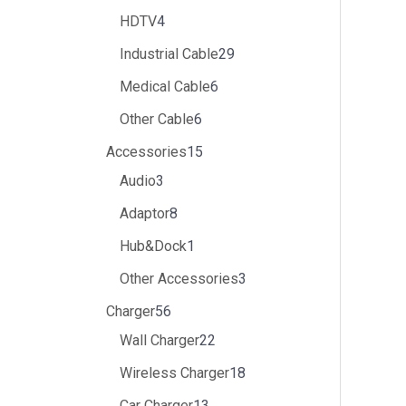
HDTV
4
Industrial Cable
29
Medical Cable
6
Other Cable
6
Accessories
15
Audio
3
Adaptor
8
Hub&Dock
1
Other Accessories
3
Charger
56
Wall Charger
22
Wireless Charger
18
Car Charger
13