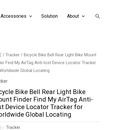
搜
Accessories
Solution
About
索
页
/
Tracker
/ Bicycle Bike Bell Rear Light Bike Mount
der Find My AirTag Anti-lost Device Locator Tracker
 Worldwide Global Locating
cker
cycle Bike Bell Rear Light Bike
unt Finder Find My AirTag Anti-
st Device Locator Tracker for
rldwide Global Locating
类：
Tracker