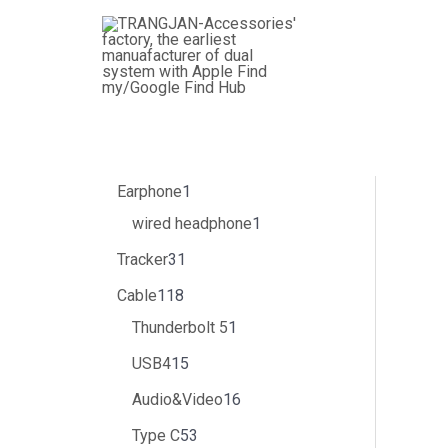
跳
3
4
1
3
1
5
1
8
5
1
6
1
1
1
1
1
2
1
6
2
1
1
3
至
个
个
1
1
5
6
个
个
3
个
个
5
个
3
5
个
2
6
个
9
个
8
个
内
产
产
8
个
个
个
产
产
个
产
产
个
产
个
个
产
个
个
产
个
产
个
产
容
品
品
个
产
产
产
品
品
产
品
品
产
品
产
产
品
产
产
品
产
品
产
品
产
品
品
品
品
品
品
品
品
品
品
品
品
Earphone
1
wired headphone
1
Tracker
31
Cable
118
Thunderbolt 5
1
USB4
15
Audio&Video
16
Type C
53