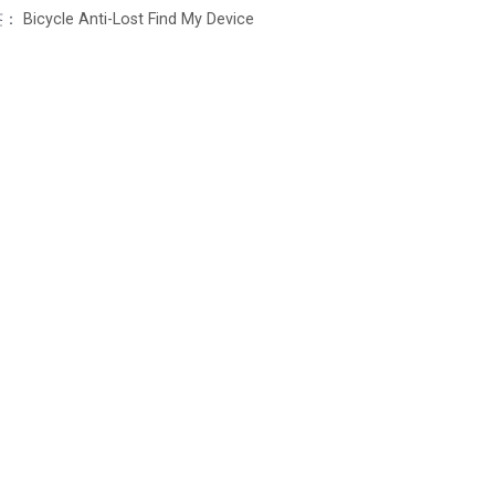
签：
Bicycle Anti-Lost Find My Device