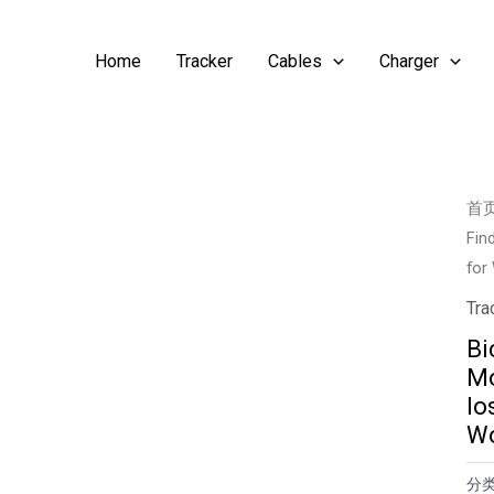
Home
Tracker
Cables
Charger
首
Fin
for
Tra
Bi
Mo
lo
Wo
分