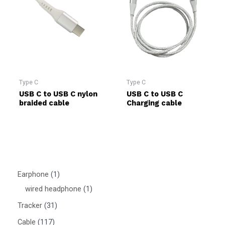
Type C
Type C
USB C to USB C nylon
USB C to USB C
braided cable
Charging cable
Earphone
1
wired headphone
1
Tracker
31
Cable
117